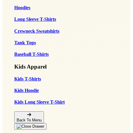
Hoodies
Long Sleeve T-Shirts
Crewneck Sweatshirts
Tank Tops
Baseball T-Shirts
Kids Apparel
Kids T-Shirts
Kids Hoodie
Kids Long Sleeve T-Shirt
Back To Menu