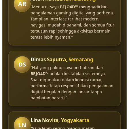
AR
“Menurut saya
BEJO4D™
menghadirkan
pengalaman gaming digital yang berbeda.
Tampilan interface terlihat modern,
navigasi mudah dipahami, dan semua fitur
tersusun rapi sehingga aktivitas bermain
terasa lebih nyaman.”
Dimas Saputra, Semarang
DS
“Hal yang paling saya perhatikan dari
BEJO4D™
adalah kestabilan sistemnya.
Saat digunakan dalam kondisi ramai,
performa tetap responsif dan pengalaman
digital berjalan dengan lancar tanpa
hambatan berarti.”
Lina Novita, Yogyakarta
LN
“Saya lebih sering menggunakan