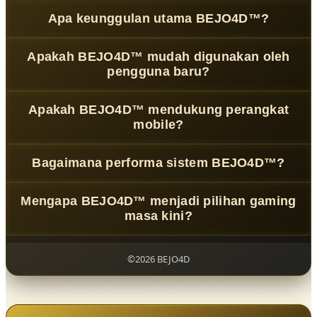
BEJO4D™
adalah platform gaming digital modern yang
Apa keunggulan utama BEJO4D™?
menghadirkan pengalaman bermain dengan konsep
smart gaming ecosystem
. Dengan teknologi terbaru
Keunggulan
BEJO4D™
terletak pada kombinasi teknologi
2026, BEJO4D™ dirancang untuk memberikan akses cepat,
Apakah BEJO4D™ mudah digunakan oleh
adaptif, tampilan modern, navigasi sederhana, serta
pengguna baru?
sistem stabil, dan pengalaman digital yang lebih nyaman
performa sistem yang responsif untuk menciptakan
bagi pengguna.
pengalaman gaming digital yang lebih optimal.
Tentu.
BEJO4D™
menggunakan desain interface yang
Apakah BEJO4D™ mendukung perangkat
clean dan intuitif sehingga pengguna baru maupun
mobile?
pengguna berpengalaman dapat memahami fitur dengan
lebih mudah dan praktis.
Ya,
BEJO4D™
telah dioptimalkan untuk berbagai
Bagaimana performa sistem BEJO4D™?
perangkat seperti smartphone, tablet, dan desktop
dengan tampilan responsif agar pengalaman digital tetap
BEJO4D™
menggunakan teknologi optimasi modern yang
nyaman di berbagai ukuran layar.
Mengapa BEJO4D™ menjadi pilihan gaming
membantu menjaga akses tetap cepat, ringan, dan stabil.
masa kini?
Sistem adaptif membantu meningkatkan kenyamanan
pengguna dalam menikmati pengalaman gaming digital.
Karena
BEJO4D™
menggabungkan inovasi teknologi,
konsep
pola gacor terbaru
©2026 BEJO4D
, performa responsif, serta
pengalaman digital seru yang mengikuti perkembangan
tren gaming modern tahun 2026.