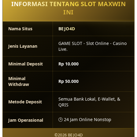
INFORMASI TENTANG SLOT MAXWIN
INI
Nama Situs
BEJO4D
GAME SLOT - Slot Online - Casino
Jenis Layanan
Live.
Minimal Deposit
Rp 10.000
Minimal
Rp 50.000
Withdraw
Semua Bank Lokal, E-Wallet, &
Metode Deposit
QRIS
🕒 24 Jam Online Nonstop
Jam Operasional
©2026 BEJO4D