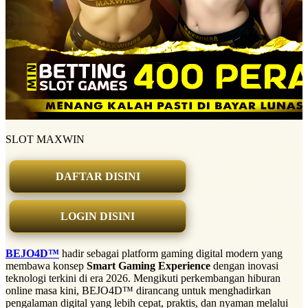
SLOT MAXWIN
DAFTAR DISINI
LOGIN DISINI
BEJO4D™
hadir sebagai platform gaming digital modern yang
membawa konsep
Smart Gaming Experience
dengan inovasi
teknologi terkini di era 2026. Mengikuti perkembangan hiburan
online masa kini, BEJO4D™ dirancang untuk menghadirkan
pengalaman digital yang lebih cepat, praktis, dan nyaman melalui