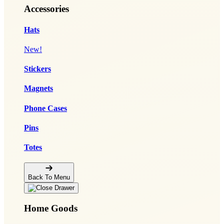
Accessories
Hats
New!
Stickers
Magnets
Phone Cases
Pins
Totes
Back To Menu
Home Goods