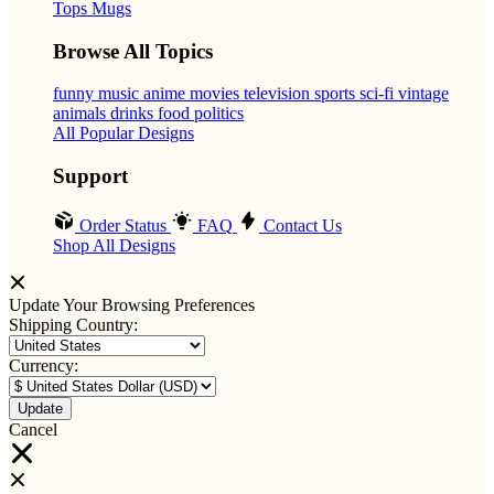
Tops
Mugs
Browse All Topics
funny
music
anime
movies
television
sports
sci-fi
vintage
animals
drinks
food
politics
All Popular Designs
Support
Order Status
FAQ
Contact Us
Shop All Designs
Update Your Browsing Preferences
Shipping Country:
Currency:
Cancel