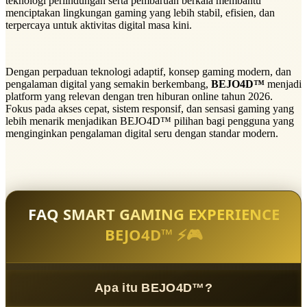
teknologi perlindungan serta pembaruan berkala membantu
menciptakan lingkungan gaming yang lebih stabil, efisien, dan
terpercaya untuk aktivitas digital masa kini.
Dengan perpaduan teknologi adaptif, konsep gaming modern, dan
pengalaman digital yang semakin berkembang,
BEJO4D™
menjadi
platform yang relevan dengan tren hiburan online tahun 2026.
Fokus pada akses cepat, sistem responsif, dan sensasi gaming yang
lebih menarik menjadikan BEJO4D™ pilihan bagi pengguna yang
menginginkan pengalaman digital seru dengan standar modern.
FAQ SMART GAMING EXPERIENCE
BEJO4D™ ⚡🎮
Apa itu BEJO4D™?