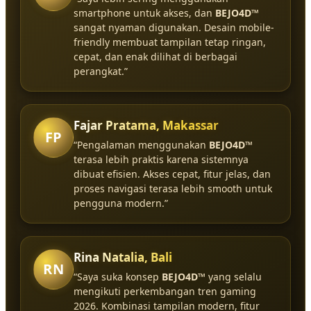
smartphone untuk akses, dan
BEJO4D™
sangat nyaman digunakan. Desain mobile-
friendly membuat tampilan tetap ringan,
cepat, dan enak dilihat di berbagai
perangkat.”
Fajar Pratama, Makassar
FP
“Pengalaman menggunakan
BEJO4D™
terasa lebih praktis karena sistemnya
dibuat efisien. Akses cepat, fitur jelas, dan
proses navigasi terasa lebih smooth untuk
pengguna modern.”
Rina Natalia, Bali
RN
“Saya suka konsep
BEJO4D™
yang selalu
mengikuti perkembangan tren gaming
2026. Kombinasi tampilan modern, fitur