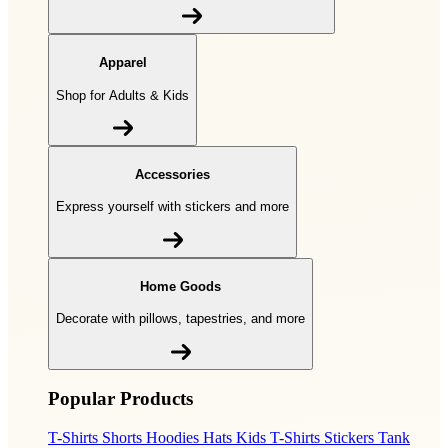
Apparel
Shop for Adults & Kids
Accessories
Express yourself with stickers and more
Home Goods
Decorate with pillows, tapestries, and more
Popular Products
T-Shirts
Shorts
Hoodies
Hats
Kids T-Shirts
Stickers
Tank