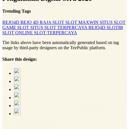
Trending Tags
BEJO4D
BEJO 4D
RAJA SLOT
SLOT MAXWIN
SITUS SLOT
GAME SLOT
SITUS SLOT TERPERCAYA
BEJO4D
SLOT88
SLOT ONLINE
SLOT TERPERCAYA
The links above have been automatically generated based on tag
usage by third-party designers on the TeePublic platform.
Share this design: