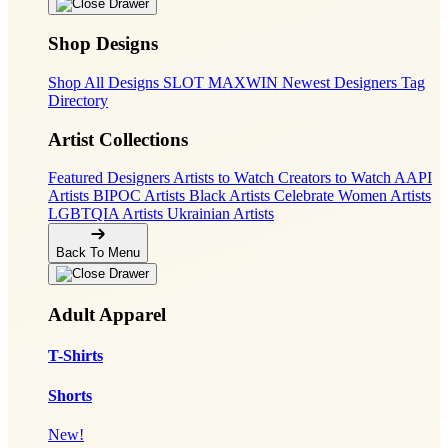
Shop Designs
Shop All Designs
SLOT MAXWIN
Newest Designers
Tag
Directory
Artist Collections
Featured Designers
Artists to Watch
Creators to Watch
AAPI
Artists
BIPOC Artists
Black Artists
Celebrate Women Artists
LGBTQIA Artists
Ukrainian Artists
Back To Menu
Adult Apparel
T-Shirts
Shorts
New!