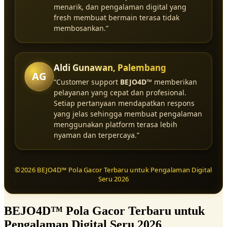
menarik, dan pengalaman digital yang
fresh membuat bermain terasa tidak
membosankan.”
Aldi Gunawan, Palembang
AG
“Customer support
BEJO4D™
memberikan
pelayanan yang cepat dan profesional.
Setiap pertanyaan mendapatkan respons
yang jelas sehingga membuat pengalaman
menggunakan platform terasa lebih
nyaman dan terpercaya.”
©2026 BEJO4D™ Pola Gacor Terbaru untuk Pengalaman Digital
Seru 2026
BEJO4D™ Pola Gacor Terbaru untuk
Pengalaman Digital Seru 2026